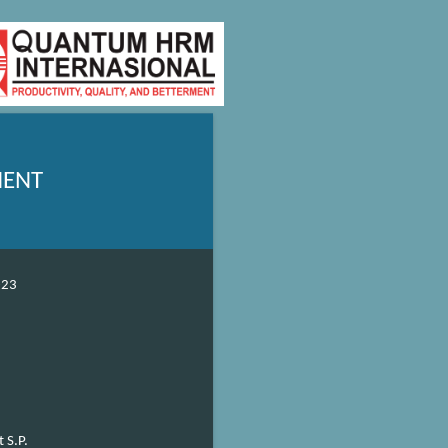
MENT
-23
 S.P.